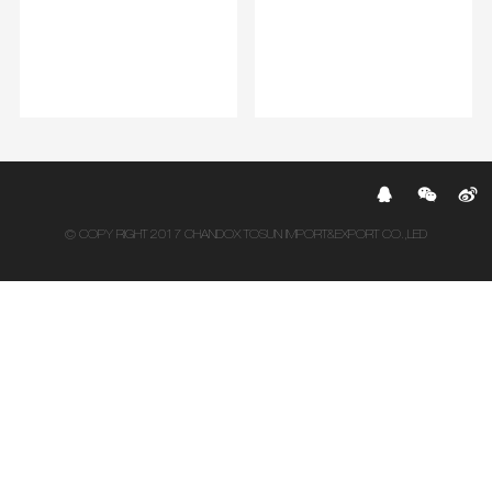
© COPY RIGHT 2017 CHANDOX TOSUN IMPORT&EXPORT CO.,LED