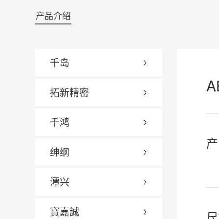
产品介绍
千岛
A
拓新精密
千鸿
产
绅纲
潭兴
寶嘉誠
尺