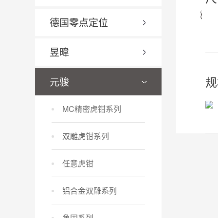
德国零点定位
昱暐
规
元骏
MC精密虎钳系列
双雕虎钳系列
任意虎钳
铝合金双雕系列
角固系列